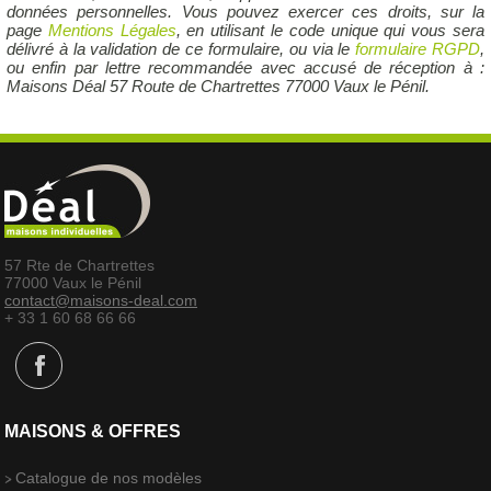
données personnelles. Vous pouvez exercer ces droits, sur la
page
Mentions Légales
, en utilisant le code unique qui vous sera
délivré à la validation de ce formulaire, ou via le
formulaire RGPD
,
ou enfin par lettre recommandée avec accusé de réception à :
Maisons Déal 57 Route de Chartrettes 77000 Vaux le Pénil.
57 Rte de Chartrettes
77000 Vaux le Pénil
contact@maisons-deal.com
+ 33 1 60 68 66 66
MAISONS & OFFRES
Catalogue de nos modèles