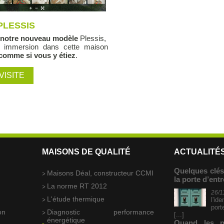
PLESSIS
r
notre nouveau modèle
Plessis,
e immersion dans cette maison
comme si vous y étiez
.
VISITE
MAISONS DE QUALITÉ
ACTUALITÉ
Quelques clés
s
Maisons Déal, constructeur CCMI
la porte d’ent
La norme RT 2012
26/1
L'étude thermique
l'id
port
on
Diagnostic performance
[...]
énergétique
Quand les pr