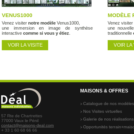
VENUS1000
MODÈLE 
Venez visiter
notre modèle
Venus1000,
Venez visite
une immersion en image de synthèse
une nouvell
interactive
comme si vous y étiez
.
traditionnelle
VOIR LA VISITE
VOIR LA 
MAISONS & OFFRES
Catalogue de nos modèle
Nos Visites virtuelles
57 Rte de Chartrettes
Galerie de nos réalisations
77000 Vaux le Pénil
contact@maisons-deal.com
Opportunités terrain+mais
+ 33 1 60 68 66 66