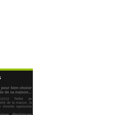
S
 pour bien choisir
rée de sa maison...
Reflet de
1/2018
entité de la maison, la
e d'entrée représente
ises électriques