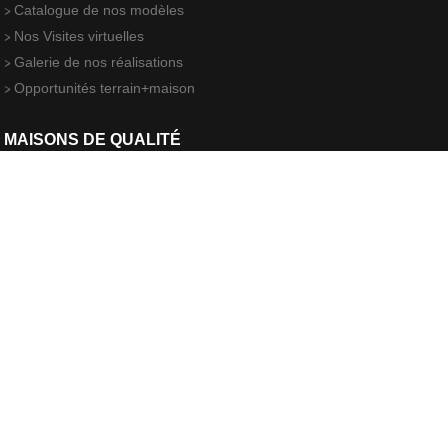
Catalogue de nos modèles
Nos Visites virtuelles
Galerie de nos réalisations
Opportunités terrain+maison
MAISONS DE QUALITÉ
Maisons Déal, constructeur CCMI
La norme RT 2012
L'étude thermique
Diagnostic performance énergétique
Bureau d'études indépendant
ACTUALITÉS
Quelques clés pour bien choisir la porte d’entrée de sa maison..
Reflet de l'identité de la maison, la porte d'entrée repr
26/11/2018
Quand les prises électriques deviennent branchées...