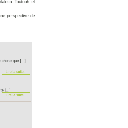
Maleca Toutouh et
une perspective de
 chose que [...]
Lire la suite...
é [...]
Lire la suite...