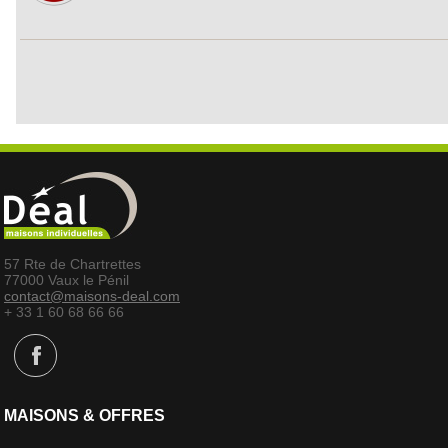
57 Rte de Chartrettes
77000 Vaux le Pénil
contact@maisons-deal.com
+ 33 1 60 68 66 66
MAISONS & OFFRES